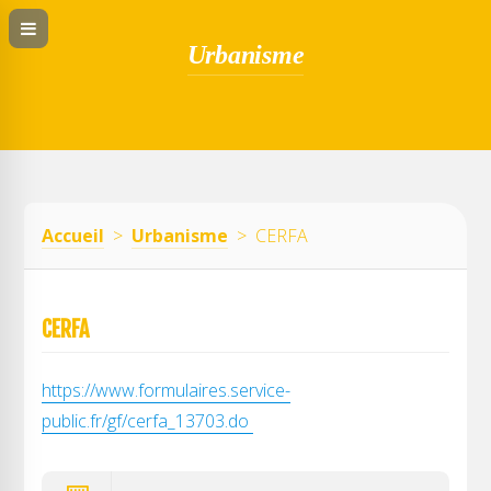
Urbanisme
Accueil
>
Urbanisme
> CERFA
CERFA
https://www.formulaires.service-
public.fr/gf/cerfa_13703.do