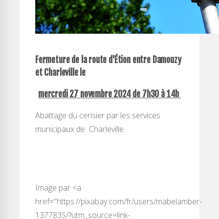
Fermeture
de la
route d'Étion
entre Damouzy
et Charleville le
mercredi 27 novembre 2024 de 7h30 à 14h
Abattage du cerisier par les services
municipaux de Charleville.
Image par <a
href="https://pixabay.com/fr/users/mabelamber-
1377835/?utm_source=link-