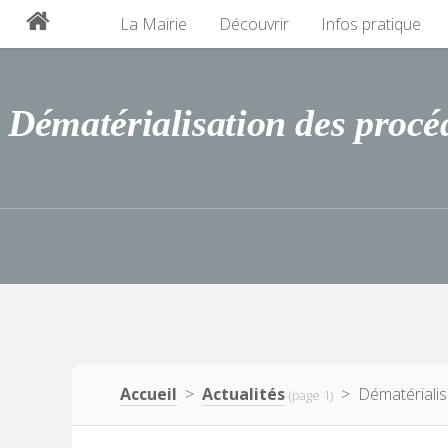
La Mairie
Découvrir
Infos pratique
Dématérialisation des procéd
Accueil
>
Actualités
> Dématérialisat
(page 1)