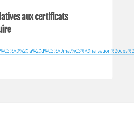
atives aux certificats
uire
es%20%C3%A0%20la%20d%C3%A9mat%C3%A9rialisation%20des%